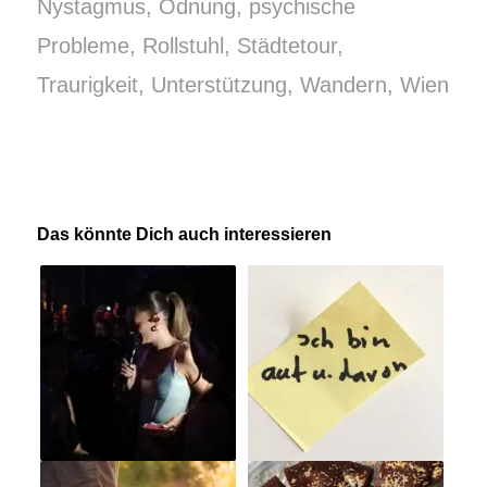
Nystagmus
,
Odnung
,
psychische
Probleme
,
Rollstuhl
,
Städtetour
,
Traurigkeit
,
Unterstützung
,
Wandern
,
Wien
Das könnte Dich auch interessieren