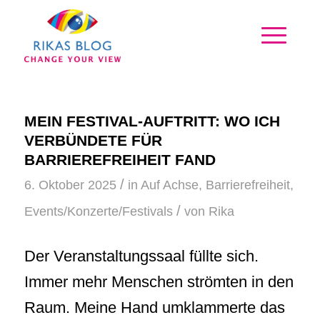
MEIN FESTIVAL-AUFTRITT: WO ICH
VERBÜNDETE FÜR
BARRIEREFREIHEIT FAND
/
6. Oktober 2025
in
Auf Achse
,
Barrierefreiheit
,
/
Events/Konzerte/Festivals
von
Rika
Der Veranstaltungssaal füllte sich.
Immer mehr Menschen strömten in den
Raum. Meine Hand umklammerte das