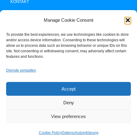
KONTAKT
Manage Cookie Consent
To provide the best experiences, we use technologies like cookies to store
and/or access device information. Consenting to these technologies will
allow us to process data such as browsing behavior or unique IDs on this
site. Not consenting or withdrawing consent, may adversely affect certain
Impressum +
features and functions.
Datenschutz
Dienste verwalten
Cookie-Policy (EU)
Accept
Deny
View preferences
© Copyright -
Rikas Blog
-
Enfold Theme by Kriesi
Cookie Policy
Datenschutzerklärung
HOME
BLOG
RIKA
KONTAKT