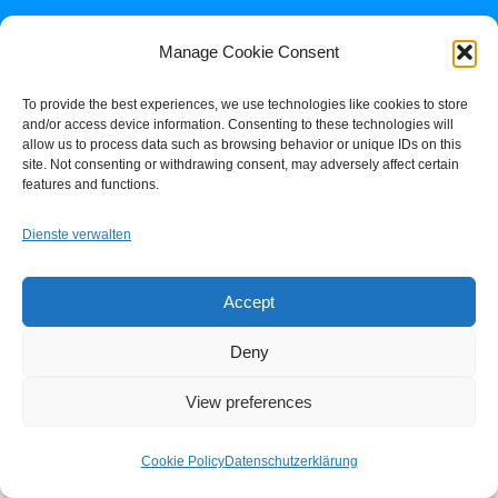
KONTAKT
Manage Cookie Consent
To provide the best experiences, we use technologies like cookies to store
and/or access device information. Consenting to these technologies will
allow us to process data such as browsing behavior or unique IDs on this
site. Not consenting or withdrawing consent, may adversely affect certain
features and functions.
Impressum +
Dienste verwalten
Datenschutz
Accept
Cookie-Policy (EU)
Deny
View preferences
Cookie Policy
Datenschutzerklärung
© Copyright -
Rikas Blog
-
Enfold Theme by Kriesi