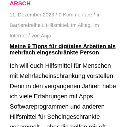
ARSCH
/
/
11. Dezember 2023
0 Kommentare
in
Barrierefreiheit
,
Hilfsmittel
,
Im Alltag
,
Im
/
Internet
von
Anja
Meine 9 Tipps für digitales Arbeiten als
mehrfach eingeschränkte Person
Ich will euch Hilfsmittel für Menschen
mit Mehrfacheinschränkung vorstellen.
Denn in den vergangenen Jahren habe
ich viele Erfahrungen mit Apps,
Softwareprogrammen und anderen
Hilfsmittel für Seheingeschränkte
gesammelt – aber die helfen mir oft