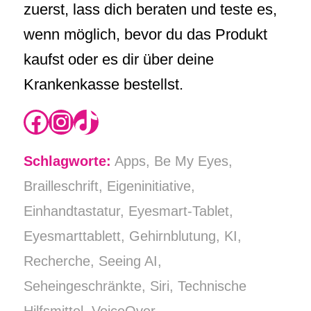
zuerst, lass dich beraten und teste es,
wenn möglich, bevor du das Produkt
kaufst oder es dir über deine
Krankenkasse bestellst.
https://www.instagram.com/rikas.blog/
Instagram
TikTok
Schlagworte:
Apps
,
Be My Eyes
,
Brailleschrift
,
Eigeninitiative
,
Einhandtastatur
,
Eyesmart-Tablet
,
Eyesmarttablett
,
Gehirnblutung
,
KI
,
Recherche
,
Seeing AI
,
Seheingeschränkte
,
Siri
,
Technische