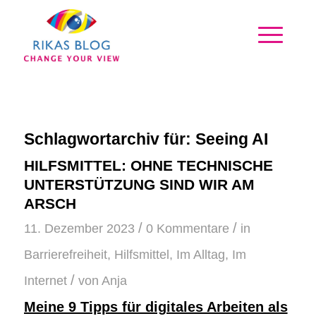
Schlagwortarchiv für:
Seeing AI
HILFSMITTEL: OHNE TECHNISCHE
UNTERSTÜTZUNG SIND WIR AM
ARSCH
/
/
11. Dezember 2023
0 Kommentare
in
Barrierefreiheit
,
Hilfsmittel
,
Im Alltag
,
Im
/
Internet
von
Anja
Meine 9 Tipps für digitales Arbeiten als