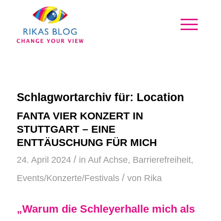
Schlagwortarchiv für:
Location
FANTA VIER KONZERT IN
STUTTGART – EINE
ENTTÄUSCHUNG FÜR MICH
/
24. April 2024
in
Auf Achse
,
Barrierefreiheit
,
/
Events/Konzerte/Festivals
von
Rika
„Warum die Schleyerhalle mich als