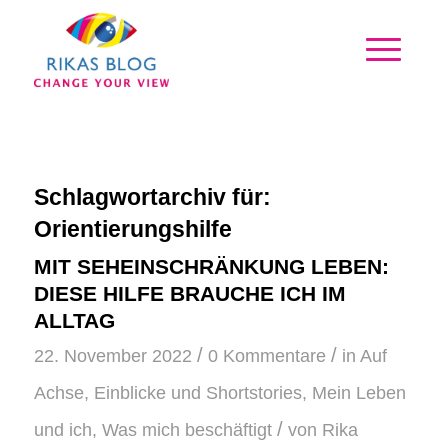
Schlagwortarchiv für:
Orientierungshilfe
MIT SEHEINSCHRÄNKUNG LEBEN:
DIESE HILFE BRAUCHE ICH IM
ALLTAG
/
/
22. November 2022
0 Kommentare
in
Auf
Achse
,
Einblicke und Shortstories
,
Mein Leben
/
und ich
,
Was mich beschäftigt
von
Rika