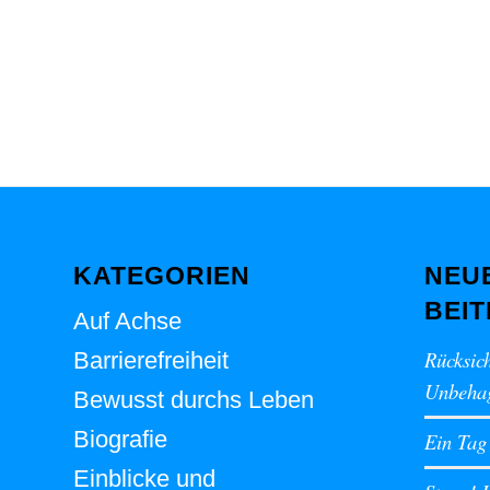
KATEGORIEN
NEU
BEI
Auf Achse
Rücksich
Barrierefreiheit
Unbehag
Bewusst durchs Leben
Biografie
Ein Tag
Einblicke und