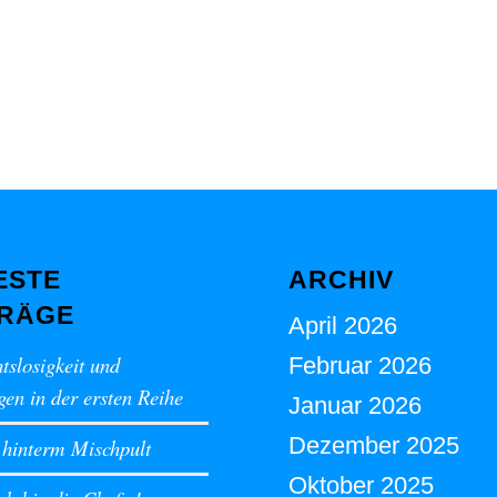
ESTE
ARCHIV
TRÄGE
April 2026
tslosigkeit und
Februar 2026
en in der ersten Reihe
Januar 2026
Dezember 2025
 hinterm Mischpult
Oktober 2025