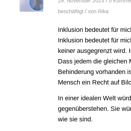
/
29. November 2023
0 Komme
/
beschäftigt
von
Rika
Inklusion bedeutet für mi
Inklusion bedeutet für m
keiner ausgegrenzt wird. 
Dass jedem die gleichen M
Behinderung vorhanden ist
Mensch ein Recht auf Bild
In einer idealen Welt wü
gegenüberstehen. Sie wür
wie sie sind.