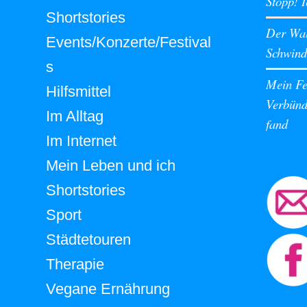
Stopp! I
Shortstories
Der Wal
Events/Konzerte/Festival
Schwinde
s
Mein Fes
Hilfsmittel
Verbünde
Im Alltag
fand
Im Internet
Mein Leben und ich
Shortstories
Sport
Städtetouren
Therapie
Vegane Ernährung