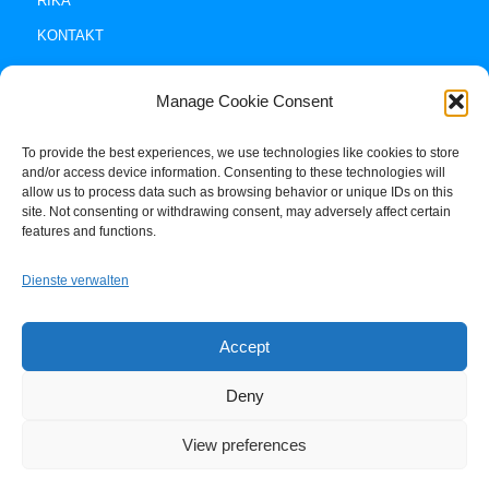
RIKA
KONTAKT
Manage Cookie Consent
To provide the best experiences, we use technologies like cookies to store
and/or access device information. Consenting to these technologies will
allow us to process data such as browsing behavior or unique IDs on this
site. Not consenting or withdrawing consent, may adversely affect certain
Impressum +
features and functions.
Datenschutz
Dienste verwalten
Cookie-Policy (EU)
Accept
Deny
View preferences
© Copyright -
Rikas Blog
-
Enfold Theme by Kriesi