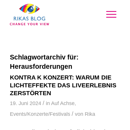
Schlagwortarchiv für:
Herausforderungen
KONTRA K KONZERT: WARUM DIE
LICHTEFFEKTE DAS LIVEERLEBNIS
ZERSTÖRTEN
/
19. Juni 2024
in
Auf Achse
,
/
Events/Konzerte/Festivals
von
Rika