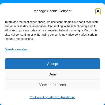
ARCHIV
Manage Cookie Consent
April 2026
To provide the best experiences, we use technologies like cookies to store
Februar 2026
and/or access device information. Consenting to these technologies will
Januar 2026
allow us to process data such as browsing behavior or unique IDs on this
site. Not consenting or withdrawing consent, may adversely affect certain
Dezember 2025
features and functions.
Oktober 2025
April 2025
Dienste verwalten
September 2024
August 2024
Accept
Juli 2024
Juni 2024
Deny
April 2024
View preferences
Februar 2024
Dezember 2023
Cookie Policy
Datenschutzerklärung
November 2023