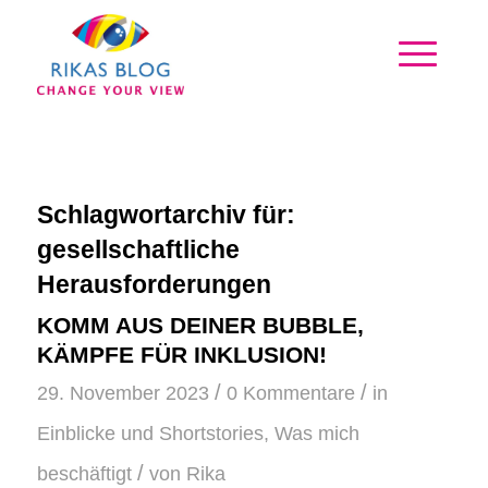
Schlagwortarchiv für:
gesellschaftliche
Herausforderungen
KOMM AUS DEINER BUBBLE,
KÄMPFE FÜR INKLUSION!
/
/
29. November 2023
0 Kommentare
in
Einblicke und Shortstories
,
Was mich
/
beschäftigt
von
Rika