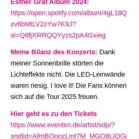
Esther Graf Album 2024:
https://open.spotify.com/album/4gL18Q
zv6bMtLV2zYw7K9J?
si=Q9fjXRRQQYyzs2pA4Gxieg
Meine Bilanz des Konzerts:
Dank
meiner Sonnenbrille störten die
Lichteffekte nicht. Die LED-Leinwände
waren riesig. I love it! Die Fans können
sich auf die Tour 2025 freuen.
Hier geht es zu den Tickets
https://www.eventim.de/artist/sdp/?
srsltid=AfmBOoozLmt7M_MGO8LIQGj