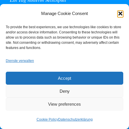
Stopp! Ich bin die Chefin!
Manage Cookie Consent
Der Waldflug – nur was für Schwindelfreie
To provide the best experiences, we use technologies like cookies to store
and/or access device information. Consenting to these technologies will
allow us to process data such as browsing behavior or unique IDs on this
Mein Festival-Auftritt: Wo ich Verbündete für
site. Not consenting or withdrawing consent, may adversely affect certain
Barrierefreiheit fand
features and functions.
Dienste verwalten
Accept
Deny
View preferences
Cookie Policy
Datenschutzerklärung
ARCHIV