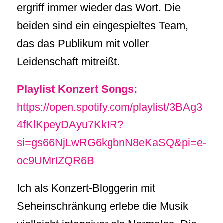
ergriff immer wieder das Wort. Die
beiden sind ein eingespieltes Team,
das das Publikum mit voller
Leidenschaft mitreißt.
Playlist Konzert Songs:
https://open.spotify.com/playlist/3BAg3
4fKlKpeyDAyu7KkIR?
si=gs66NjLwRG6kgbnN8eKaSQ&pi=e-
oc9UMrIZQR6B
Ich als Konzert-Bloggerin mit
Seheinschränkung erlebe die Musik