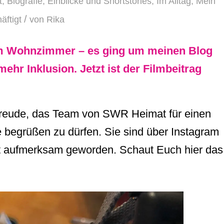
t
,
Biografie
,
Einblicke und Shortstories
,
Im Alltag
,
Mein
/
äftigt
von
Rika
im Wohnzimmer – es ging um meinen Blog
ehr Inklusion. Jetzt ist der Filmbeitrag
Freude, das Team von SWR Heimat für einen
 begrüßen zu dürfen. Sie sind über Instagram
t aufmerksam geworden. Schaut Euch hier das