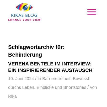
Schlagwortarchiv für:
Behinderung
VERENA BENTELE IM INTERVIEW:
EIN INSPIRIERENDER AUSTAUSCH
/
10. Juni 2024
in
Barrierefreiheit
,
Bewusst
/
durchs Leben
,
Einblicke und Shortstories
von
Rika