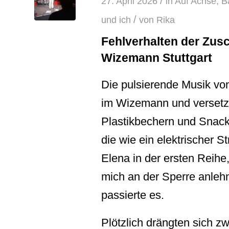
/
27. April 2026
in
Auf Achse
,
Ba
/
und ich
von
Rika
Fehlverhalten der Zusc
Wizemann Stuttgart
Die pulsierende Musik v
im Wizemann und versetzt
Plastikbechern und Snack
die wie ein elektrischer S
Elena in der ersten Reih
mich an der Sperre anleh
passierte es.
Plötzlich drängten sich z