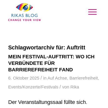
Schlagwortarchiv für:
Auftritt
MEIN FESTIVAL-AUFTRITT: WO ICH
VERBÜNDETE FÜR
BARRIEREFREIHEIT FAND
/
6. Oktober 2025
in
Auf Achse
,
Barrierefreiheit
,
/
Events/Konzerte/Festivals
von
Rika
Der Veranstaltungssaal füllte sich.