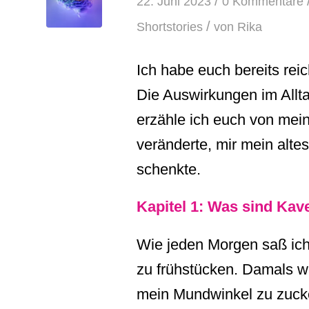
/
22. Juni 2023
0 Kommentare
/
Shortstories
von
Rika
Ich habe euch bereits rei
Die Auswirkungen im Allt
erzähle ich euch von mein
veränderte, mir mein alt
schenkte.
Kapitel 1: Was sind Ka
Wie jeden Morgen saß ic
zu frühstücken. Damals wa
mein Mundwinkel zu zuck