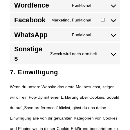
Wordfence
Funktional
to
Consent
service
Facebook
Marketing, Funktional
to
Consent
wordpress
service
WhatsApp
Funktional
to
Consent
wordfence
service
Sonstige
to
Zweck wird noch ermittelt
facebook
s
Consent
service
to
7. Einwilligung
whatsapp
service
Wenn du unsere Website das erste Mal besuchst, zeigen
sonstiges
wir dir ein Pop-Up mit einer Erklärung über Cookies. Sobald
du auf „Save preferences“ klickst, gibst du uns deine
Einwilligung alle von dir gewählten Kategorien von Cookies
und Plugins wie in dieser Cookie-Erklärung beschrieben zu